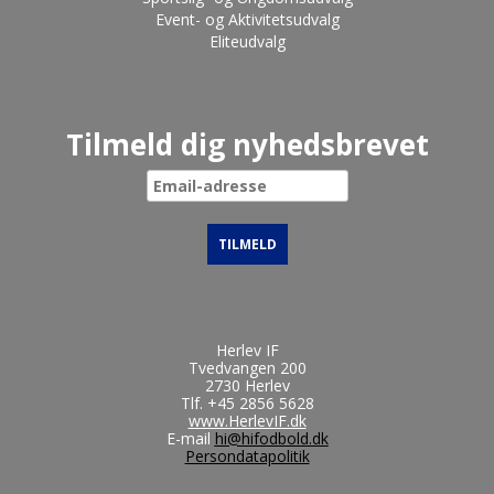
Event- og Aktivitetsudvalg
Eliteudvalg
Tilmeld dig nyhedsbrevet
Herlev IF
Tvedvangen 200
2730 Herlev
Tlf.
+45 2856 5628
www.HerlevIF.dk
E-mail
hi@hifodbold.dk
Persondatapolitik